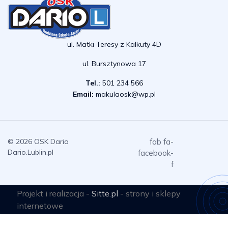
ul. Matki Teresy z Kalkuty 4D
ul. Bursztynowa 17
Tel.:
501 234 566
Email:
makulaosk@wp.pl
© 2026 OSK Dario
fab fa-
Dario.Lublin.pl
facebook-
f
Projekt i realizacja -
Sitte.pl
- strony i sklepy
internetowe