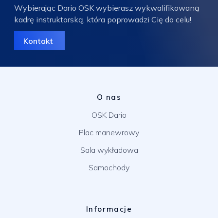
Wybierając Dario OSK wybierasz wykwalifikowaną
kadrę instruktorską, która poprowadzi Cię do celu!
Kontakt
O nas
OSK Dario
Plac manewrowy
Sala wykładowa
Samochody
Informacje