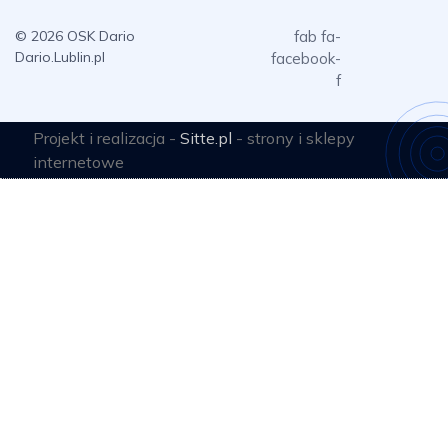
© 2026 OSK Dario
fab fa-
Dario.Lublin.pl
facebook-
f
Projekt i realizacja -
Sitte.pl
- strony i sklepy
internetowe