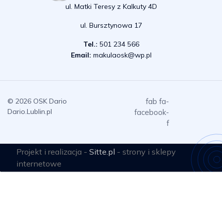
ul. Matki Teresy z Kalkuty 4D
ul. Bursztynowa 17
Tel.:
501 234 566
Email:
makulaosk@wp.pl
© 2026 OSK Dario
fab fa-
Dario.Lublin.pl
facebook-
f
Projekt i realizacja -
Sitte.pl
- strony i sklepy
internetowe